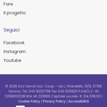
Fare
Il progetto
Seguici
Facebook
Instagram
Youtube
©
2026
Doc Servizi Soc. Coop
– via L. Pirandello, 31/B, 37138
Verona. Tel. 045 8230796 fax 045 500820 P.IVA/C.F.-R.I
02198100238 REA VR 223899 Capitale sociale: € 214.038,00 |
Cookie Policy
|
Privacy Policy
|
Accessibilità